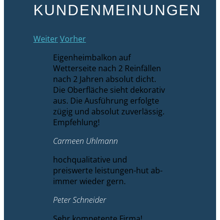
KUNDENMEINUNGEN
Weiter
Vorher
Eigenheimbalkon auf
Wetterseite nach 2 Reinfällen
nach 2 Jahren absolut dicht.
Die Oberfläche sieht dekorativ
aus. Die Ausführung erfolgte
zügig und absolut zuverlässig.
Empfehlung!
Carmeen Uhlmann
hochqualitative und
preiswerte leistungen-hut ab-
immer wieder gern.
Peter Schneider
Sehr kompetente Firma!