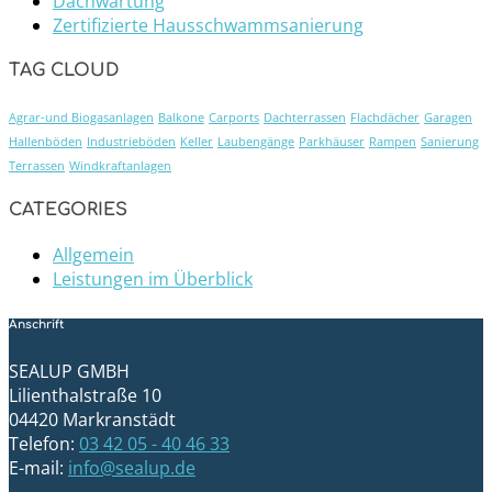
Dachwartung
Zertifizierte Hausschwammsanierung
TAG CLOUD
Agrar-und Biogasanlagen
Balkone
Carports
Dachterrassen
Flachdächer
Garagen
Hallenböden
Industrieböden
Keller
Laubengänge
Parkhäuser
Rampen
Sanierung
Terrassen
Windkraftanlagen
CATEGORIES
Allgemein
Leistungen im Überblick
Anschrift
SEALUP GMBH
Lilienthalstraße 10
04420 Markranstädt
Telefon:
03 42 05 - 40 46 33
E-mail:
info@sealup.de