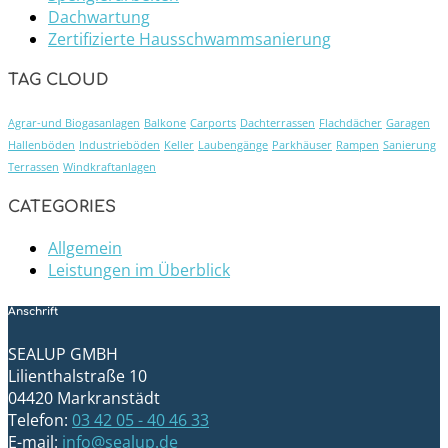
Dachwartung
Zertifizierte Hausschwammsanierung
TAG CLOUD
Agrar-und Biogasanlagen
Balkone
Carports
Dachterrassen
Flachdächer
Garagen
Hallenböden
Industrieböden
Keller
Laubengänge
Parkhäuser
Rampen
Sanierung
Terrassen
Windkraftanlagen
CATEGORIES
Allgemein
Leistungen im Überblick
Anschrift
SEALUP GMBH
Lilienthalstraße 10
04420 Markranstädt
Telefon:
03 42 05 - 40 46 33
E-mail:
info@sealup.de