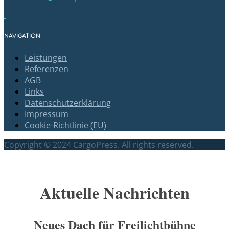
NAVIGATION
Leistungen
Referenzen
AGB
Links
Datenschutzerklärung
Impressum
Cookie-Richtlinie (EU)
Copyright © 2024 CargoPress. All rights reserved.
Scroll
Up
Aktuelle Nachrichten
Neues Dach für Freilichtbühne