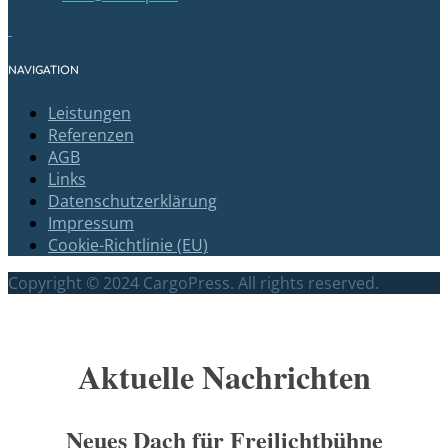
NAVIGATION
Leistungen
Referenzen
AGB
Links
Datenschutzerklärung
Impressum
Cookie-Richtlinie (EU)
Copyright © 2024 CargoPress. All rights reserved.
Scroll
Up
Aktuelle Nachrichten
Neues Dach für Freilichtbühne