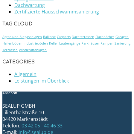
Dachwartung
Zertifizierte Hausschwammsanierung
TAG CLOUD
Agrar-und Biogasanlagen
Balkone
Carports
Dachterrassen
Flachdächer
Garagen
Hallenböden
Industrieböden
Keller
Laubengänge
Parkhäuser
Rampen
Sanierung
Terrassen
Windkraftanlagen
CATEGORIES
Allgemein
Leistungen im Überblick
Anschrift
SEALUP GMBH
Lilienthalstraße 10
04420 Markranstädt
Telefon:
03 42 05 - 40 46 33
E-mail:
info@sealup.de