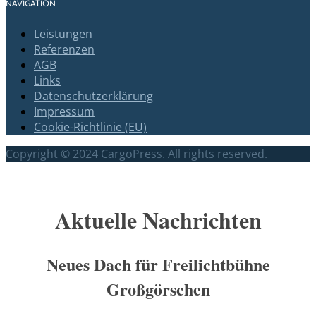
NAVIGATION
Leistungen
Referenzen
AGB
Links
Datenschutzerklärung
Impressum
Cookie-Richtlinie (EU)
Copyright © 2024 CargoPress. All rights reserved.
Scroll
Up
Aktuelle Nachrichten
Neues Dach für Freilichtbühne
Großgörschen