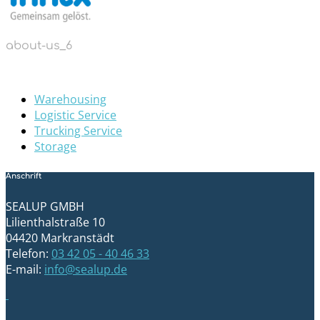
about-us_6
Warehousing
Logistic Service
Trucking Service
Storage
Anschrift
SEALUP GMBH
Lilienthalstraße 10
04420 Markranstädt
Telefon:
03 42 05 - 40 46 33
E-mail:
info@sealup.de