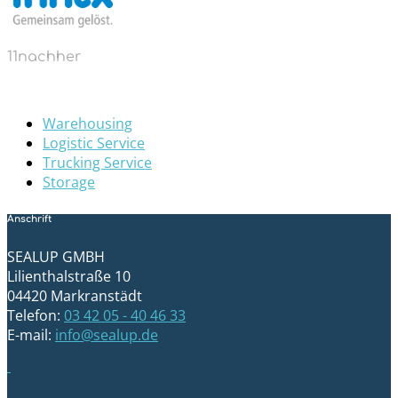
11nachher
Warehousing
Logistic Service
Trucking Service
Storage
Anschrift
SEALUP GMBH
Lilienthalstraße 10
04420 Markranstädt
Telefon:
03 42 05 - 40 46 33
E-mail:
info@sealup.de