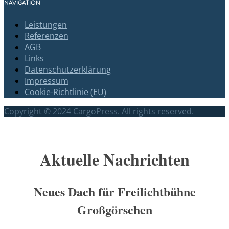
NAVIGATION
Leistungen
Referenzen
AGB
Links
Datenschutzerklärung
Impressum
Cookie-Richtlinie (EU)
Copyright © 2024 CargoPress. All rights reserved.
Scroll
Up
Aktuelle Nachrichten
Neues Dach für Freilichtbühne
Großgörschen