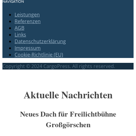
NAVIGATION
Leistungen
Referenzen
AGB
Links
Datenschutzerklärung
Impressum
Cookie-Richtlinie (EU)
Copyright © 2024 CargoPress. All rights reserved.
Scroll
Up
Aktuelle Nachrichten
Neues Dach für Freilichtbühne
Großgörschen