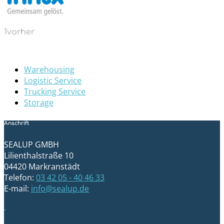
1vorher
Warehousing
Logistic Service
Trucking Service
Storage
Anschrift
SEALUP GMBH
Lilienthalstraße 10
04420 Markranstädt
Telefon:
03 42 05 - 40 46 33
E-mail:
info@sealup.de